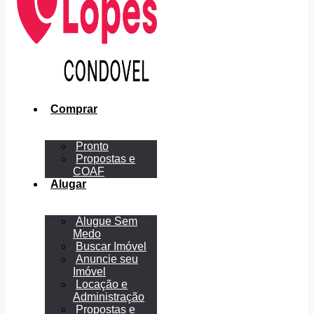
Comprar
Pronto
Propostas e
COAF
Alugar
Alugue Sem
Medo
Buscar Imóvel
Anuncie seu
Imóvel
Locação e
Administração
Propostas e