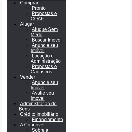
Comprar
Pronto
Propostas e
COAF
Alugar
Alugue Sem
Medo
Buscar Imóvel
Anuncie seu
Imóvel
Locação e
Administração
Propostas e
Cadastros
Vender
Anuncie seu
Imóvel
Avalie seu
Imóvel
Administração de
Bens
Crédito Imobiliário
Financiamento
A Condovel
Sobre a