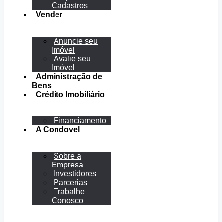
Cadastros
Vender
Anuncie seu
Imóvel
Avalie seu
Imóvel
Administração de
Bens
Crédito Imobiliário
"Casa 385 m² | Terreno 565 m² | Alto de
Financiamento
Pinheiros | Uso residencial ou
A Condovel
comercial | Piscina + edícula”
R$ 5.876.000,00
(Venda)
Sobre a
#49073
•
Dormitórios
: 4 •
Suítes
: 2 •
Área Útil
:
Empresa
385.00m²
Investidores
Parcerias
Trabalhe
Conosco