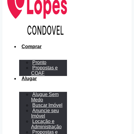
Comprar
Pronto
Propostas e
COAF
Alugar
Alugue Sem
Medo
Buscar Imóvel
Anuncie seu
Imóvel
Locação e
Administração
Propostas e