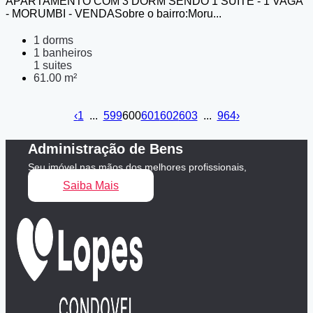
APARTAMENTO COM 3 DORM SENDO 1 SUITE - 1 VAGA
- MORUMBI - VENDASobre o bairro:Moru...
1 dorms
1 banheiros
1 suites
61.00 m²
‹
1
...
599
600
601
602
603
...
964
›
Administração de Bens
Seu imóvel nas mãos dos melhores profissionais,
fique tranquilo.
Saiba Mais