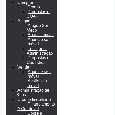
Comprar
Pronto
Propostas e
COAF
Alugar
Alugue Sem
Medo
Buscar Imóvel
Anuncie seu
Imóvel
Locação e
Administração
Propostas e
Cadastros
Vender
Anuncie seu
Imóvel
Avalie seu
Imóvel
Administração de
Bens
Crédito Imobiliário
Financiamento
A Condovel
Sobre a