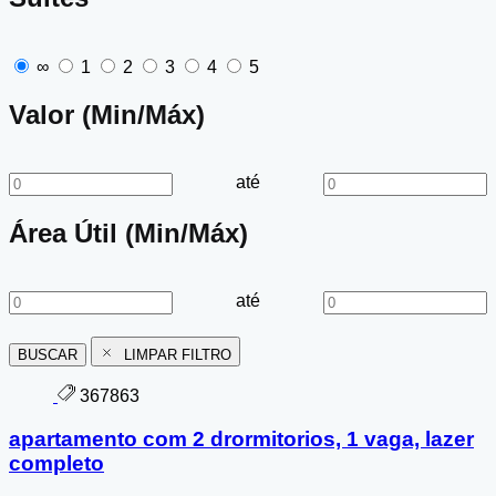
∞
1
2
3
4
5
Valor (Min/Máx)
até
Área Útil (Min/Máx)
até
BUSCAR
LIMPAR FILTRO
367863
apartamento com 2 drormitorios, 1 vaga, lazer
completo